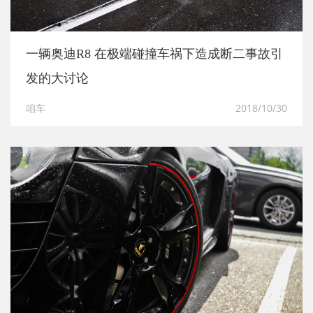
一辆奥迪R8 在极端碰撞车祸下造成断二事故引
发的大讨论
咱车
2018/10/30