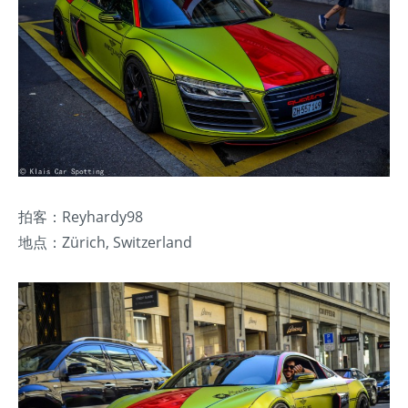
拍客：Reyhardy98
地点：Zürich, Switzerland