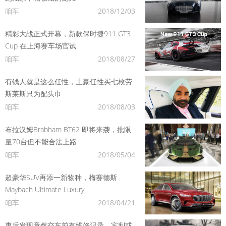
咱车
2018/12/03
精彩大战正式开幕，新款保时捷911 GT3
Cup 在上海赛车场官试
咱车
2018/08/27
有钱人就是这么任性，土豪任性买七枚劳
斯莱斯只为配头巾
咱车
2018/08/03
布拉汉姆Brabham BT62 即将来袭，批限
量70台但不能合法上路
咱车
2018/05/04
超豪华SUV再添一新物种，梅赛德斯
Maybach Ultimate Luxury
咱车
2018/04/21
事后发现竟然交车前有维修记录，宾利或