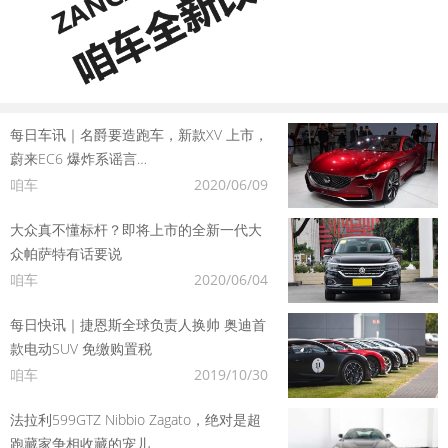
每日车讯｜名爵要造跑车，新款XV 上市，
蔚来EC6 爆炸系谣言…
咱车
2020/06/09
大众真不懂标杆？即将上市的全新一代大
众帕萨特有话要说
咱车
2020/06/04
每日快讯｜捷恩斯全球负责人换帅 奥迪首
款电动SUV 免缴购置税
咱车
2019/10/30
法拉利599GTZ Nibbio Zagato，绝对是超
跑藏家争相收藏的宠儿