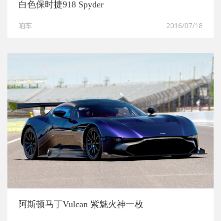
白色保时捷918 Spyder
咱车
2016/07/18
阿斯顿马丁Vulcan 紫魅火神一枚