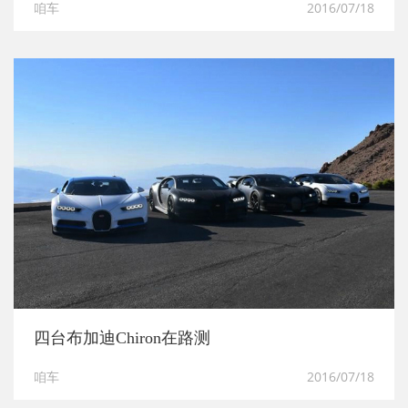
咱车
2016/07/18
四台布加迪Chiron在路测
咱车
2016/07/18