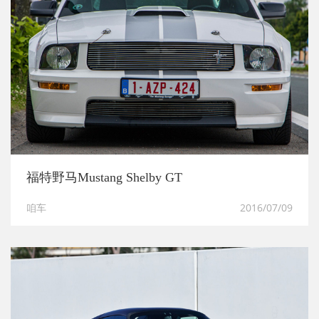
福特野马Mustang Shelby GT
咱车
2016/07/09