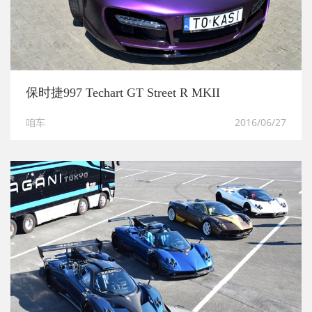
保时捷997 Techart GT Street R MKII
咱车
2016/06/27