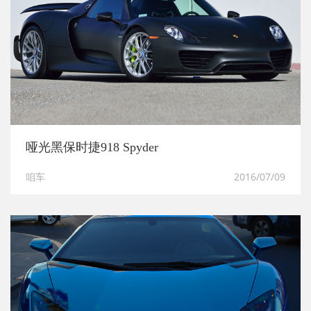
哑光黑保时捷918 Spyder
咱车
2016/07/09