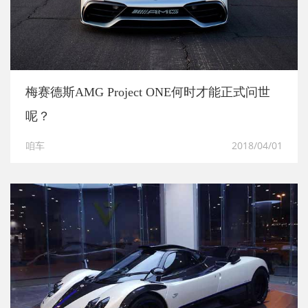
梅赛德斯AMG Project ONE何时才能正式问世
呢？
咱车
2018/04/01