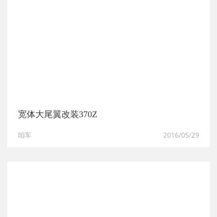
宽体大尾翼改装370Z
咱车
2016/05/29