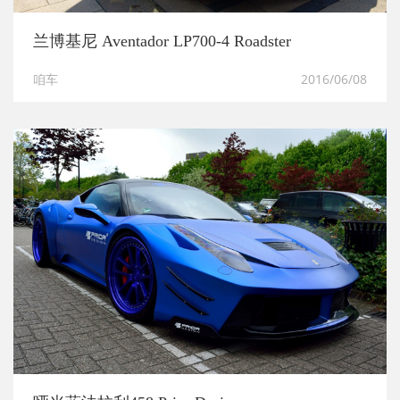
兰博基尼 Aventador LP700-4 Roadster
咱车
2016/06/08