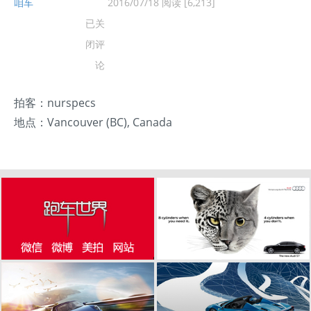
咱车
2016/07/18
阅读 [6,213]
白色保时捷918
已关
Spyder
闭评
论
拍客：nurspecs
地点：Vancouver (BC), Canada