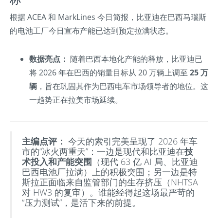
根据 ACEA 和 MarkLines 今日简报，比亚迪在巴西马瑙斯
的电池工厂今日宣布产能已达到预定拉满状态。
数据亮点：
随着巴西本地化产能的释放，比亚迪已
将 2026 年在巴西的销量目标从 20 万辆上调至
25 万
辆
，旨在巩固其作为巴西电车市场领导者的地位。这
一趋势正在拉美市场延续。
主编点评：
今天的索引完美呈现了 2026 年车
市的“冰火两重天”：一边是现代和比亚迪在
技
术投入和产能突围
（现代 63 亿 AI 局、比亚迪
巴西电池厂拉满）上的积极突围；另一边是特
斯拉正面临来自监管部门的生存挤压（NHTSA
对 HW3 的复审）。谁能经得起这场最严苛的
“压力测试”，是活下来的前提。