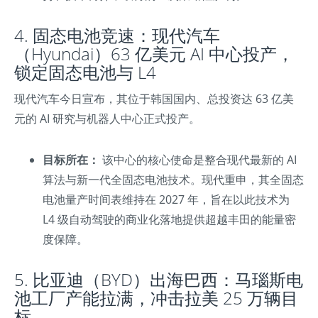
4. 固态电池竞速：现代汽车
（Hyundai）63 亿美元 AI 中心投产，
锁定固态电池与 L4
现代汽车今日宣布，其位于韩国国内、总投资达 63 亿美
元的 AI 研究与机器人中心正式投产。
目标所在：
该中心的核心使命是整合现代最新的 AI
算法与新一代全固态电池技术。现代重申，其全固态
电池量产时间表维持在 2027 年，旨在以此技术为
L4 级自动驾驶的商业化落地提供超越丰田的能量密
度保障。
5. 比亚迪（BYD）出海巴西：马瑙斯电
池工厂产能拉满，冲击拉美 25 万辆目
标