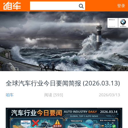
登录
全球汽车行业今日要闻简报 (2026.03.13)
咱车
阅读 [593]
2026/03/13