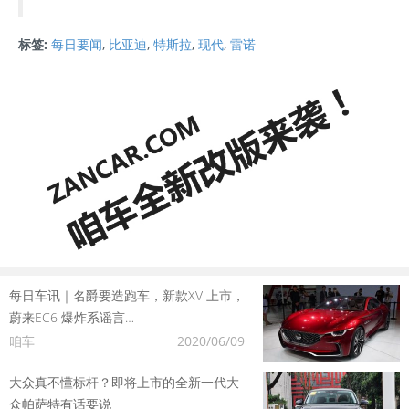
标签:
每日要闻
,
比亚迪
,
特斯拉
,
现代
,
雷诺
每日车讯｜名爵要造跑车，新款XV 上市，
蔚来EC6 爆炸系谣言…
咱车
2020/06/09
大众真不懂标杆？即将上市的全新一代大
众帕萨特有话要说