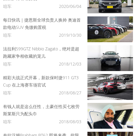
咱车
2020/06/04
每日快讯｜捷恩斯全球负责人换帅 奥迪首
款电动SUV 免缴购置税
咱车
2019/10/30
法拉利599GTZ Nibbio Zagato，绝对是超
跑藏家争相收藏的宠儿
咱车
2018/12/03
精彩大战正式开幕，新款保时捷911 GT3
Cup 在上海赛车场官试
咱车
2018/08/27
有钱人就是这么任性，土豪任性买七枚劳
斯莱斯只为配头巾
咱车
2018/08/03
布拉汉姆Brabham BT62 即将来袭，批限