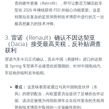
贵的硬件更换（Retrofit），即可让数百万辆旧款车
型在 2026 年继续获得 FSD 的核心功能更新。这是
特斯拉在复杂的监管局势和技术博弈中进行的又一次
极具想象力的技术冲锋。
3. 雷诺（Renault）确认不因达契亚
（Dacia）接受最高关税，反补贴调查
获利
雷诺汽车今日正式确认，其从中国（易捷特）进口的达契
亚 Spring 车型将不会接受此前预期的、针对中国电动汽
车征收的临时反补贴税。
看点：
这意味着雷诺通过与其中国制造伙伴（东
风）的密切配合，向欧盟委员会提供了足够的合作证
据。该决定被视为传统欧洲车企在应对复杂的关税局
势和技术博弈中取得的一次策略性胜利。