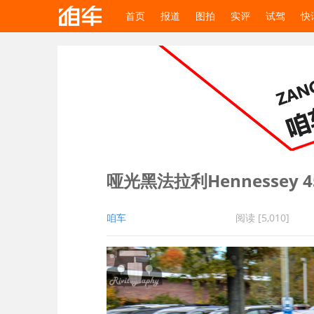
首页
报道
图拍
实评
试驾
快
哑光黑法拉利Hennessey 458
咱车
阅读 [5,010]