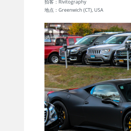
拍客：Rivitography
地点：Greenwich (CT), USA