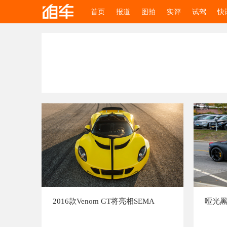
首页
报道
图拍
实评
试驾
快
2016款Venom GT将亮相SEMA
哑光黑法拉