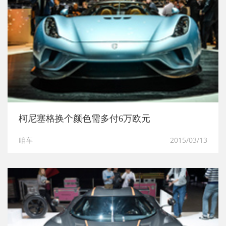
柯尼塞格换个颜色需多付6万欧元
咱车
2015/03/13