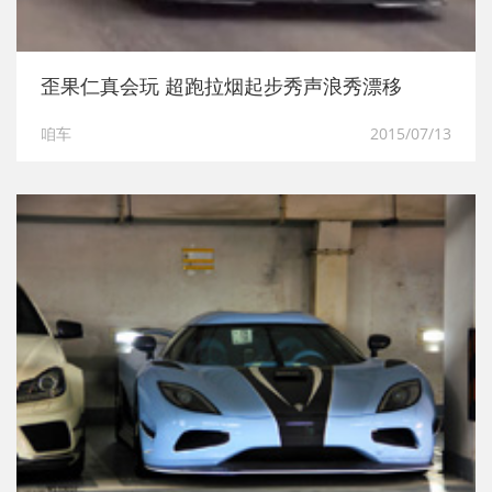
歪果仁真会玩 超跑拉烟起步秀声浪秀漂移
咱车
2015/07/13