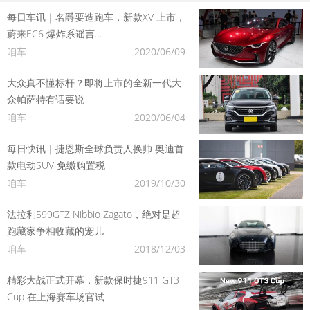
每日车讯｜名爵要造跑车，新款XV 上市，
蔚来EC6 爆炸系谣言…
咱车
2020/06/09
大众真不懂标杆？即将上市的全新一代大
众帕萨特有话要说
咱车
2020/06/04
每日快讯｜捷恩斯全球负责人换帅 奥迪首
款电动SUV 免缴购置税
咱车
2019/10/30
法拉利599GTZ Nibbio Zagato，绝对是超
跑藏家争相收藏的宠儿
咱车
2018/12/03
精彩大战正式开幕，新款保时捷911 GT3
Cup 在上海赛车场官试