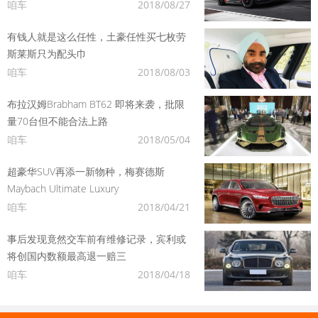
咱车
2018/08/27
有钱人就是这么任性，土豪任性买七枚劳
斯莱斯只为配头巾
咱车
2018/08/03
布拉汉姆Brabham BT62 即将来袭，批限
量70台但不能合法上路
咱车
2018/05/04
超豪华SUV再添一新物种，梅赛德斯
Maybach Ultimate Luxury
咱车
2018/04/21
事后发现竟然交车前有维修记录，宾利或
将创国内数额最高退一赔三
咱车
2018/04/18