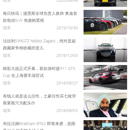
咱车
2020/06/04
每日快讯｜捷恩斯全球负责人换帅 奥迪首
款电动SUV 免缴购置税
咱车
2019/10/30
法拉利599GTZ Nibbio Zagato，绝对是超
跑藏家争相收藏的宠儿
咱车
2018/12/03
精彩大战正式开幕，新款保时捷911 GT3
Cup 在上海赛车场官试
咱车
2018/08/27
有钱人就是这么任性，土豪任性买七枚劳
斯莱斯只为配头巾
咱车
2018/08/03
布拉汉姆Brabham BT62 即将来袭，批限