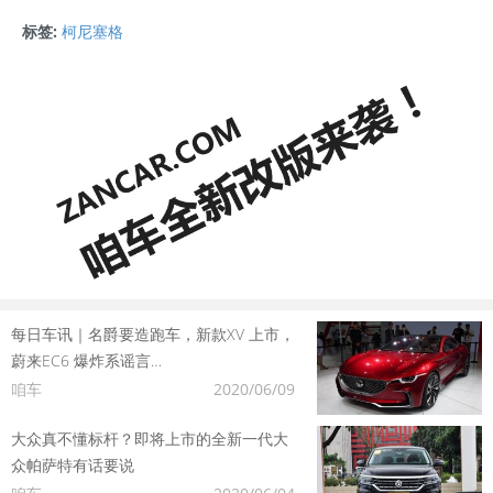
标签:
柯尼塞格
每日车讯｜名爵要造跑车，新款XV 上市，
蔚来EC6 爆炸系谣言…
咱车
2020/06/09
大众真不懂标杆？即将上市的全新一代大
众帕萨特有话要说