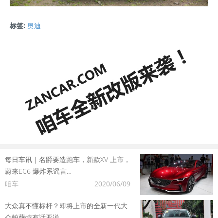
标签:
奥迪
每日车讯｜名爵要造跑车，新款XV 上市，
蔚来EC6 爆炸系谣言…
咱车
2020/06/09
大众真不懂标杆？即将上市的全新一代大
众帕萨特有话要说