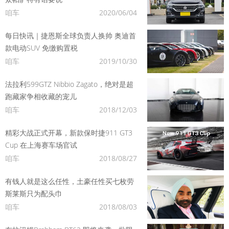
咱车
2020/06/04
每日快讯｜捷恩斯全球负责人换帅 奥迪首
款电动SUV 免缴购置税
咱车
2019/10/30
法拉利599GTZ Nibbio Zagato，绝对是超
跑藏家争相收藏的宠儿
咱车
2018/12/03
精彩大战正式开幕，新款保时捷911 GT3
Cup 在上海赛车场官试
咱车
2018/08/27
有钱人就是这么任性，土豪任性买七枚劳
斯莱斯只为配头巾
咱车
2018/08/03