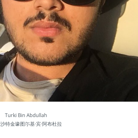
Turki Bin Abdullah
岁沙特金壕图尓基·宾·阿布杜拉