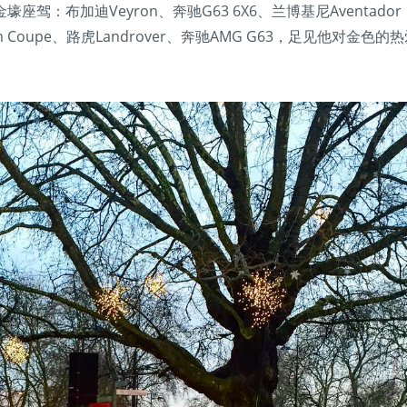
：布加迪Veyron、奔驰G63 6X6、兰博基尼Aventador
tom Coupe、路虎Landrover、奔驰AMG G63，足见他对金色的