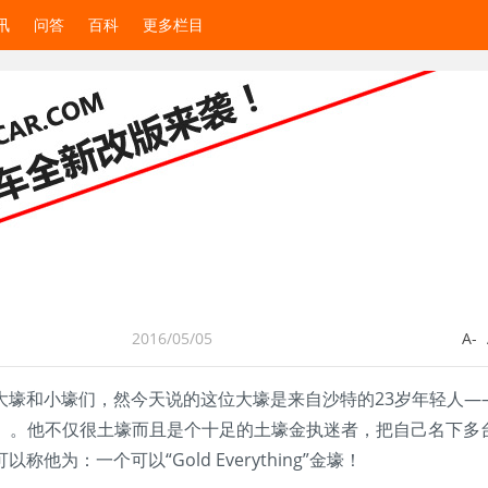
讯
问答
百科
更多栏目
2016/05/05
A-
大壕和小壕们，然今天说的这位大壕是来自沙特的23岁年轻人—
bdullah）。他不仅很土壕而且是个十足的土壕金执迷者，把自己名下多
为：一个可以“Gold Everything”金壕！