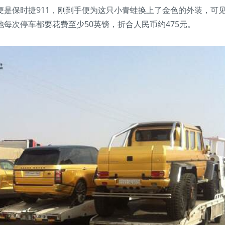
是保时捷911，刚到手便为这只小青蛙换上了金色的外装，可
每次停车都要花费至少50英镑，折合人民币约475元。