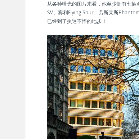
从各种曝光的图片来看，他至少拥有七辆金壕座驾
SV、宾利Flying Spur、劳斯莱斯Phan
已经到了执迷不悟的地步！