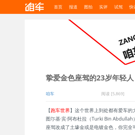
首页
报道
图拍
实评
试驾
快
挚爱金色座驾的23岁年轻人
咱车
阅读 [5,869]
【
跑车世界
】这个世界上到处都有爱车的
图尓基·宾·阿布杜拉（Turki Bin A
座驾改成了土壕金或是电镀金色，你完全可以称他