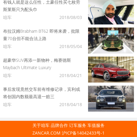
有钱人就是这么任性，土豪任性买七枚劳
斯莱斯只为配头巾
咱车
2018/08/03
布拉汉姆Brabham BT62 即将来袭，批限
量70台但不能合法上路
咱车
2018/05/04
超豪华SUV再添一新物种，梅赛德斯
Maybach Ultimate Luxury
咱车
2018/04/21
事后发现竟然交车前有维修记录，宾利或
将创国内数额最高退一赔三
咱车
2018/04/18
关于咱车
品牌合作
订车服务
车值服务
ZANCAR.COM
沪ICP备14042433号-1