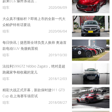
蔚来EC6 爆炸系谣言…
咱车
2020/06/09
大众真不懂标杆？即将上市的全新一代大
众帕萨特有话要说
咱车
2020/06/04
每日快讯｜捷恩斯全球负责人换帅 奥迪首
款电动SUV 免缴购置税
咱车
2019/10/30
法拉利599GTZ Nibbio Zagato，绝对是超
跑藏家争相收藏的宠儿
咱车
2018/12/03
精彩大战正式开幕，新款保时捷911 GT3
Cup 在上海赛车场官试
咱车
2018/08/27