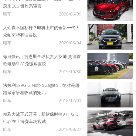
蔚来EC6 爆炸系谣言…
咱车
2020/06/09
大众真不懂标杆？即将上市的全新一代大
众帕萨特有话要说
咱车
2020/06/04
每日快讯｜捷恩斯全球负责人换帅 奥迪首
款电动SUV 免缴购置税
咱车
2019/10/30
法拉利599GTZ Nibbio Zagato，绝对是超
跑藏家争相收藏的宠儿
咱车
2018/12/03
精彩大战正式开幕，新款保时捷911 GT3
Cup 在上海赛车场官试
咱车
2018/08/27