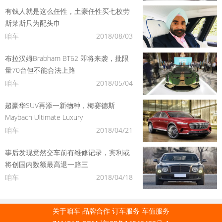
有钱人就是这么任性，土豪任性买七枚劳
斯莱斯只为配头巾
咱车
2018/08/03
布拉汉姆Brabham BT62 即将来袭，批限
量70台但不能合法上路
咱车
2018/05/04
超豪华SUV再添一新物种，梅赛德斯
Maybach Ultimate Luxury
咱车
2018/04/21
事后发现竟然交车前有维修记录，宾利或
将创国内数额最高退一赔三
咱车
2018/04/18
关于咱车
品牌合作
订车服务
车值服务