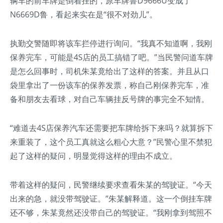
辆车的前车牌是倒着挂的，原车牌鲁D9666U变成了
N6669D鲁，看起来实在是“很不对劲儿”。
执勤交警随即将该车拦停进行询问。“我真不知道啊，我刚
保养完车，可能是4S店的员工搞错了吧。”当民警问道车牌
是怎么回事时，司机朱某竟给出了这样的答案。并且从口
袋里拿出了一份该车的保养发票，称自己刚保养完车，准
备和朋友去看球，对自己车辆挂反号牌的事完全不知情。
“难道去4S店保养汽车还需要把车牌给拆下来吗？就算拆下
来重装了，这个员工真就这么粗心大意？”民警心里不禁犯
起了这样的疑问，明显觉得这样的理由不成立。
带着这样的疑问，民警继续要求查看朱某的驾驶证。“今天
出来的急，就没带驾驶证。”朱某解释道。这一个倒挂车牌
还不够，朱某竟然还没带自己的驾驶证。“我刚拿到驾照不