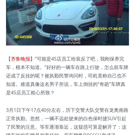
【
齐鲁晚报
】“可能是4S店员工给装反了吧，我刚保养完
车，根本不知道。”好好的一辆车在路上行驶，怎么前车牌
还成了反挂的呢？被执勤民警询问时，司机竟称自己也不
知道。难道真像这名男子所说，车上倒挂的“奇葩”车牌真
是4S店员工粗心所致？
3月1日下午17点40分左右，历下交警大队交警在龙奥南路
正常执勤。忽然，一辆不远处驶来的白色保时捷SUV引起
了民警的注意。等车逐渐靠近，这疑惑可算是解开了：这