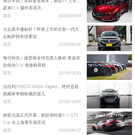
每日车讯｜名爵要造跑车，新款XV 上市，
蔚来EC6 爆炸系谣言…
咱车
2020/06/09
大众真不懂标杆？即将上市的全新一代大
众帕萨特有话要说
咱车
2020/06/04
每日快讯｜捷恩斯全球负责人换帅 奥迪首
款电动SUV 免缴购置税
咱车
2019/10/30
法拉利599GTZ Nibbio Zagato，绝对是超
跑藏家争相收藏的宠儿
咱车
2018/12/03
精彩大战正式开幕，新款保时捷911 GT3
Cup 在上海赛车场官试
咱车
2018/08/27