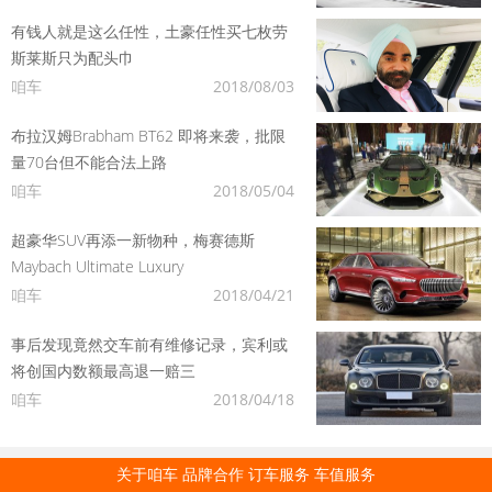
有钱人就是这么任性，土豪任性买七枚劳
斯莱斯只为配头巾
咱车
2018/08/03
布拉汉姆Brabham BT62 即将来袭，批限
量70台但不能合法上路
咱车
2018/05/04
超豪华SUV再添一新物种，梅赛德斯
Maybach Ultimate Luxury
咱车
2018/04/21
事后发现竟然交车前有维修记录，宾利或
将创国内数额最高退一赔三
咱车
2018/04/18
关于咱车
品牌合作
订车服务
车值服务