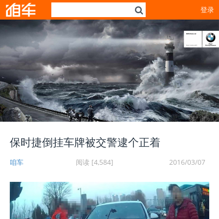
登录
保时捷倒挂车牌被交警逮个正着
咱车
阅读 [4,584]
2016/03/07