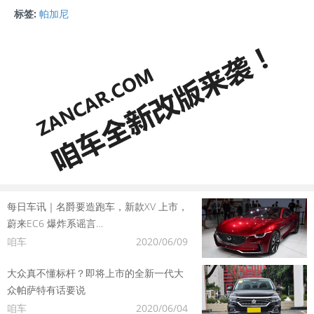
标签:
帕加尼
每日车讯｜名爵要造跑车，新款XV 上市，
蔚来EC6 爆炸系谣言…
咱车
2020/06/09
大众真不懂标杆？即将上市的全新一代大
众帕萨特有话要说
咱车
2020/06/04