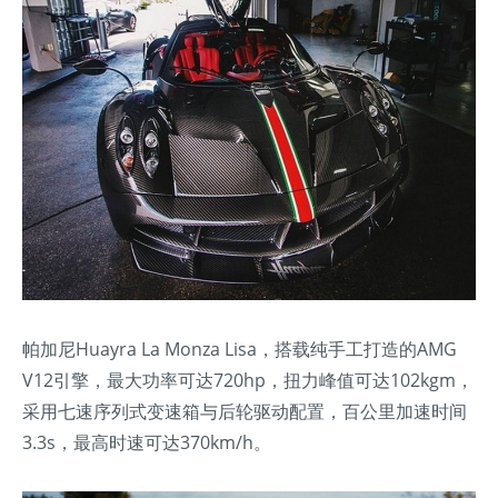
帕加尼Huayra La Monza Lisa，搭载纯手工打造的AMG
V12引擎，最大功率可达720hp，扭力峰值可达102kgm，
采用七速序列式变速箱与后轮驱动配置，百公里加速时间
3.3s，最高时速可达370km/h。