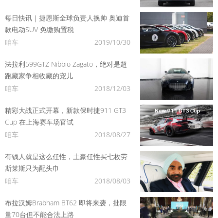
每日快讯｜捷恩斯全球负责人换帅 奥迪首
款电动SUV 免缴购置税
咱车
2019/10/30
法拉利599GTZ Nibbio Zagato，绝对是超
跑藏家争相收藏的宠儿
咱车
2018/12/03
精彩大战正式开幕，新款保时捷911 GT3
Cup 在上海赛车场官试
咱车
2018/08/27
有钱人就是这么任性，土豪任性买七枚劳
斯莱斯只为配头巾
咱车
2018/08/03
布拉汉姆Brabham BT62 即将来袭，批限
量70台但不能合法上路