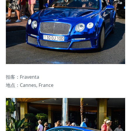
拍客：Fraventa
地点：Cannes, France