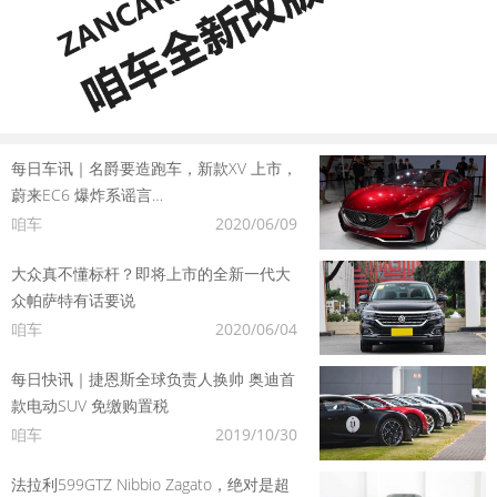
每日车讯｜名爵要造跑车，新款XV 上市，
蔚来EC6 爆炸系谣言…
咱车
2020/06/09
大众真不懂标杆？即将上市的全新一代大
众帕萨特有话要说
咱车
2020/06/04
每日快讯｜捷恩斯全球负责人换帅 奥迪首
款电动SUV 免缴购置税
咱车
2019/10/30
法拉利599GTZ Nibbio Zagato，绝对是超