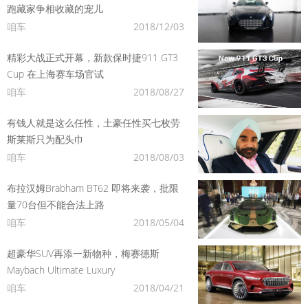
跑藏家争相收藏的宠儿
咱车
2018/12/03
精彩大战正式开幕，新款保时捷911 GT3
Cup 在上海赛车场官试
咱车
2018/08/27
有钱人就是这么任性，土豪任性买七枚劳
斯莱斯只为配头巾
咱车
2018/08/03
布拉汉姆Brabham BT62 即将来袭，批限
量70台但不能合法上路
咱车
2018/05/04
超豪华SUV再添一新物种，梅赛德斯
Maybach Ultimate Luxury
咱车
2018/04/21