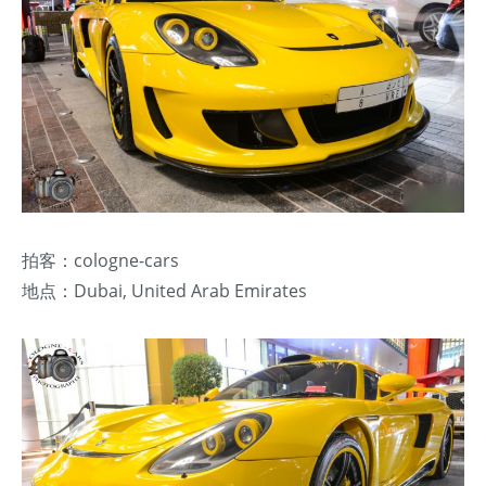
拍客：cologne-cars
地点：Dubai, United Arab Emirates