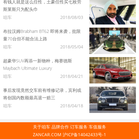
有钱人就是这么任性，土豪任性买七枚劳
斯莱斯只为配头巾
咱车
2018/08/03
布拉汉姆Brabham BT62 即将来袭，批限
量70台但不能合法上路
咱车
2018/05/04
超豪华SUV再添一新物种，梅赛德斯
Maybach Ultimate Luxury
咱车
2018/04/21
事后发现竟然交车前有维修记录，宾利或
将创国内数额最高退一赔三
咱车
2018/04/18
关于咱车
品牌合作
订车服务
车值服务
ZANCAR.COM
沪ICP备14042433号-1