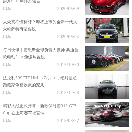
蔚来EC6 爆炸系谣言…
咱车
2020/06/09
大众真不懂标杆？即将上市的全新一代大
众帕萨特有话要说
咱车
2020/06/04
每日快讯｜捷恩斯全球负责人换帅 奥迪首
款电动SUV 免缴购置税
咱车
2019/10/30
法拉利599GTZ Nibbio Zagato，绝对是超
跑藏家争相收藏的宠儿
咱车
2018/12/03
精彩大战正式开幕，新款保时捷911 GT3
Cup 在上海赛车场官试
咱车
2018/08/27