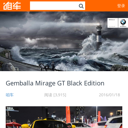
登录
Gemballa Mirage GT Black Edition
咱车
阅读 [3,915]
2016/01/18