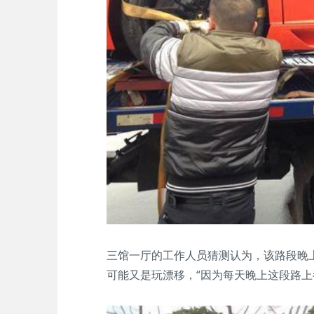
三馆一厅的工作人员猜测认为，该路段晚
可能又是玩漂移，“因为每天晚上这段路上