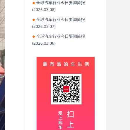
全球汽车行业今日要闻简报
(2026.03.08)
全球汽车行业今日要闻简报
(2026.03.07)
全球汽车行业今日要闻简报
(2026.03.06)