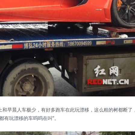
上和早晨人车极少，有好多跑车在此玩漂移，这么粗的树都断了
都有玩漂移的车呜呜在叫”。