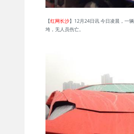
【
红网长沙
】12月24日讯 今日凌晨，
垮，无人员伤亡。