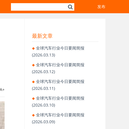
发布
最新文章
全球汽车行业今日要闻简报
(2026.03.13)
全球汽车行业今日要闻简报
(2026.03.12)
全球汽车行业今日要闻简报
(2026.03.11)
A+
全球汽车行业今日要闻简报
(2026.03.10)
全球汽车行业今日要闻简报
(2026.03.09)