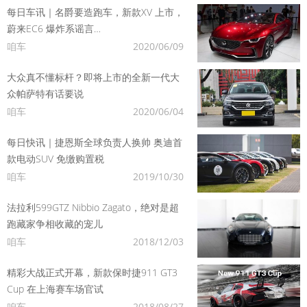
每日车讯｜名爵要造跑车，新款XV 上市，
蔚来EC6 爆炸系谣言…
咱车
2020/06/09
大众真不懂标杆？即将上市的全新一代大
众帕萨特有话要说
咱车
2020/06/04
每日快讯｜捷恩斯全球负责人换帅 奥迪首
款电动SUV 免缴购置税
咱车
2019/10/30
法拉利599GTZ Nibbio Zagato，绝对是超
跑藏家争相收藏的宠儿
咱车
2018/12/03
精彩大战正式开幕，新款保时捷911 GT3
Cup 在上海赛车场官试
咱车
2018/08/27