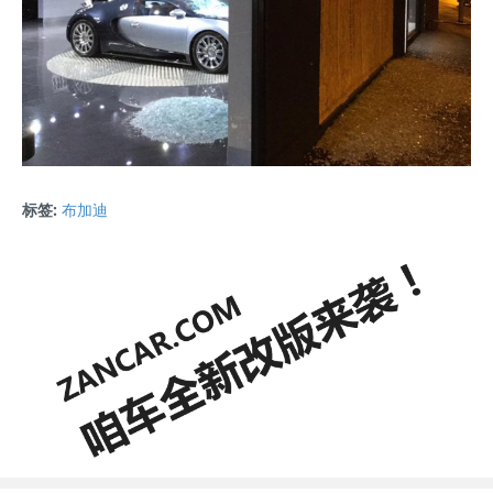
标签:
布加迪