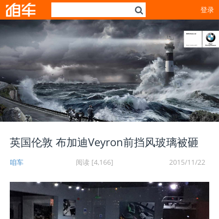
登录
英国伦敦 布加迪Veyron前挡风玻璃被砸
咱车
阅读 [4,166]
2015/11/22