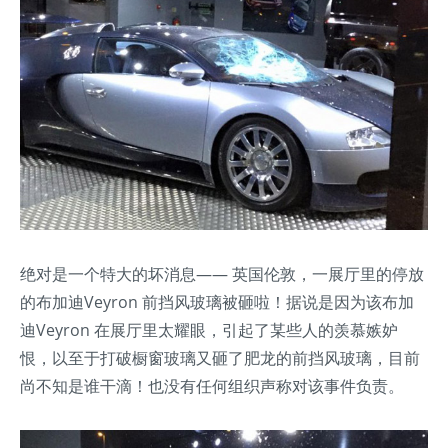
绝对是一个特大的坏消息—— 英国伦敦，一展厅里的停放
的布加迪Veyron 前挡风玻璃被砸啦！据说是因为该布加
迪Veyron 在展厅里太耀眼，引起了某些人的羡慕嫉妒
恨，以至于打破橱窗玻璃又砸了肥龙的前挡风玻璃，目前
尚不知是谁干滴！也没有任何组织声称对该事件负责。