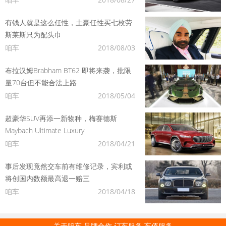
有钱人就是这么任性，土豪任性买七枚劳
斯莱斯只为配头巾
咱车
2018/08/03
布拉汉姆Brabham BT62 即将来袭，批限
量70台但不能合法上路
咱车
2018/05/04
超豪华SUV再添一新物种，梅赛德斯
Maybach Ultimate Luxury
咱车
2018/04/21
事后发现竟然交车前有维修记录，宾利或
将创国内数额最高退一赔三
咱车
2018/04/18
关于咱车
品牌合作
订车服务
车值服务