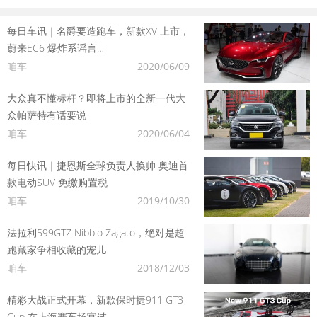
每日车讯｜名爵要造跑车，新款XV 上市，
蔚来EC6 爆炸系谣言…
咱车
2020/06/09
大众真不懂标杆？即将上市的全新一代大
众帕萨特有话要说
咱车
2020/06/04
每日快讯｜捷恩斯全球负责人换帅 奥迪首
款电动SUV 免缴购置税
咱车
2019/10/30
法拉利599GTZ Nibbio Zagato，绝对是超
跑藏家争相收藏的宠儿
咱车
2018/12/03
精彩大战正式开幕，新款保时捷911 GT3
Cup 在上海赛车场官试