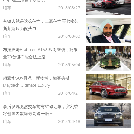
咱车
2018/08/27
有钱人就是这么任性，土豪任性买七枚劳
斯莱斯只为配头巾
咱车
2018/08/03
布拉汉姆Brabham BT62 即将来袭，批限
量70台但不能合法上路
咱车
2018/05/04
超豪华SUV再添一新物种，梅赛德斯
Maybach Ultimate Luxury
咱车
2018/04/21
事后发现竟然交车前有维修记录，宾利或
将创国内数额最高退一赔三
咱车
2018/04/18