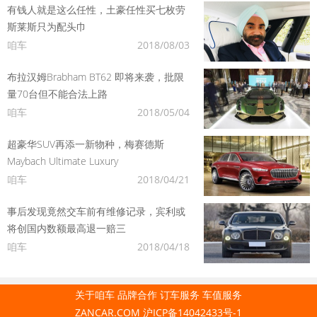
有钱人就是这么任性，土豪任性买七枚劳
斯莱斯只为配头巾
咱车
2018/08/03
布拉汉姆Brabham BT62 即将来袭，批限
量70台但不能合法上路
咱车
2018/05/04
超豪华SUV再添一新物种，梅赛德斯
Maybach Ultimate Luxury
咱车
2018/04/21
事后发现竟然交车前有维修记录，宾利或
将创国内数额最高退一赔三
咱车
2018/04/18
关于咱车
品牌合作
订车服务
车值服务
ZANCAR.COM
沪ICP备14042433号-1