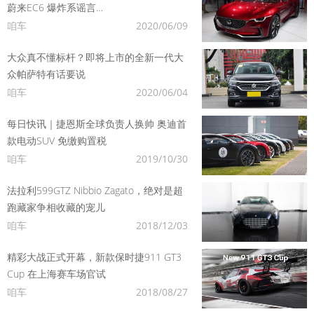
蔚来EC6 爆炸系谣言…
咱车
2020/06/09
大众真不懂标杆？即将上市的全新一代大
众帕萨特有话要说
咱车
2020/06/04
每日快讯｜捷恩斯全球负责人换帅 奥迪首
款电动SUV 免缴购置税
咱车
2019/10/30
法拉利599GTZ Nibbio Zagato，绝对是超
跑藏家争相收藏的宠儿
咱车
2018/12/03
精彩大战正式开幕，新款保时捷911 GT3
Cup 在上海赛车场官试
咱车
2018/08/27