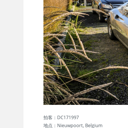
拍客：DC171997
地点：Nieuwpoort, Belgium