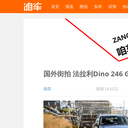
首页
报道
图拍
实评
试驾
快
国外街拍 法拉利Dino 246 G
咱车
阅读 [4,552]