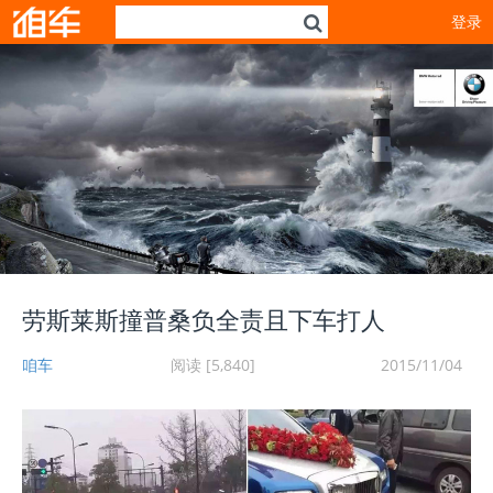
登录
劳斯莱斯撞普桑负全责且下车打人
咱车
阅读 [5,840]
2015/11/04