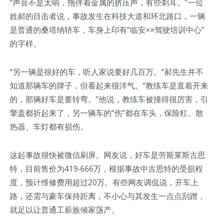
“声音不是太响，拖伴着金属的挤压声，有些刺耳。”一位
姓郝的目击者说，事故发生在科技大道和环北路口，一辆
是普通的桑塔纳轿车，车身上印有“临安××驾驶培训中心”
的字样。
“另一辆是很好的车，听人家说要好几百万。”郝先生并不
知道那辆车的牌子，但看起来很洋气。“教练车是直着开来
的，那辆好车是要转弯。”他说，教练车被撞得很厉害，引
擎盖都折起来了，另一辆车的“伤”都在车头，保险杠、散
热器、车灯都有损伤。
这起事故很快被微信刷屏。网友说，好车是劳斯莱斯古思
特，目前售价为419-666万，根据事故中古思特的受损程
度，预计维修费用超过20万。有些网友调侃说，开车上
路，还需与豪车保持距离，不小心与其发生一点点刮蹭，
就足以让普通工薪族倾家荡产。