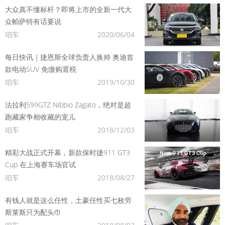
大众真不懂标杆？即将上市的全新一代大
众帕萨特有话要说
咱车
2020/06/04
每日快讯｜捷恩斯全球负责人换帅 奥迪首
款电动SUV 免缴购置税
咱车
2019/10/30
法拉利599GTZ Nibbio Zagato，绝对是超
跑藏家争相收藏的宠儿
咱车
2018/12/03
精彩大战正式开幕，新款保时捷911 GT3
Cup 在上海赛车场官试
咱车
2018/08/27
有钱人就是这么任性，土豪任性买七枚劳
斯莱斯只为配头巾