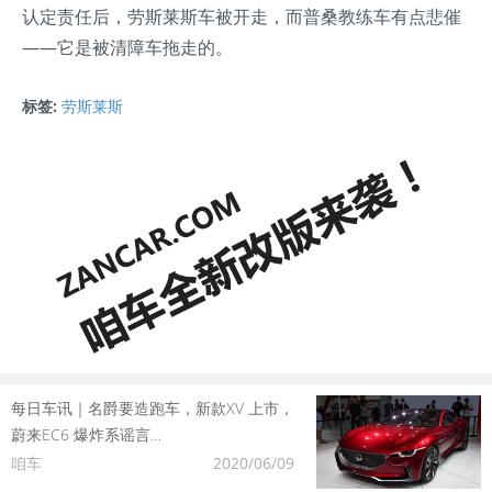
认定责任后，劳斯莱斯车被开走，而普桑教练车有点悲催
——它是被清障车拖走的。
标签:
劳斯莱斯
每日车讯｜名爵要造跑车，新款XV 上市，
蔚来EC6 爆炸系谣言…
咱车
2020/06/09