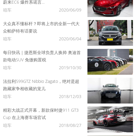
蔚来EC6 爆炸系谣言…
咱车
2020/06/09
大众真不懂标杆？即将上市的全新一代大
众帕萨特有话要说
咱车
2020/06/04
每日快讯｜捷恩斯全球负责人换帅 奥迪首
款电动SUV 免缴购置税
咱车
2019/10/30
法拉利599GTZ Nibbio Zagato，绝对是超
跑藏家争相收藏的宠儿
咱车
2018/12/03
精彩大战正式开幕，新款保时捷911 GT3
Cup 在上海赛车场官试
咱车
2018/08/27