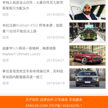
有钱人就是这么任性，土豪任性买七枚劳
斯莱斯只为配头巾
咱车
2018/08/03
布拉汉姆Brabham BT62 即将来袭，批限
量70台但不能合法上路
咱车
2018/05/04
超豪华SUV再添一新物种，梅赛德斯
Maybach Ultimate Luxury
咱车
2018/04/21
事后发现竟然交车前有维修记录，宾利或
将创国内数额最高退一赔三
咱车
2018/04/18
关于咱车
品牌合作
订车服务
车值服务
ZANCAR.COM
沪ICP备14042433号-1