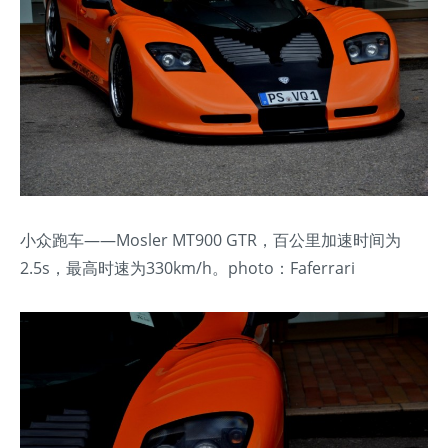
小众跑车——Mosler MT900 GTR，百公里加速时间为
2.5s，最高时速为330km/h。photo：Faferrari