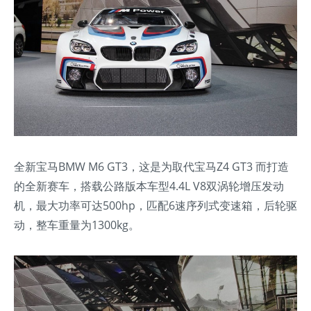
全新宝马BMW M6 GT3，这是为取代宝马Z4 GT3 而打造
的全新赛车，搭载公路版本车型4.4L V8双涡轮增压发动
机，最大功率可达500hp，匹配6速序列式变速箱，后轮驱
动，整车重量为1300kg。