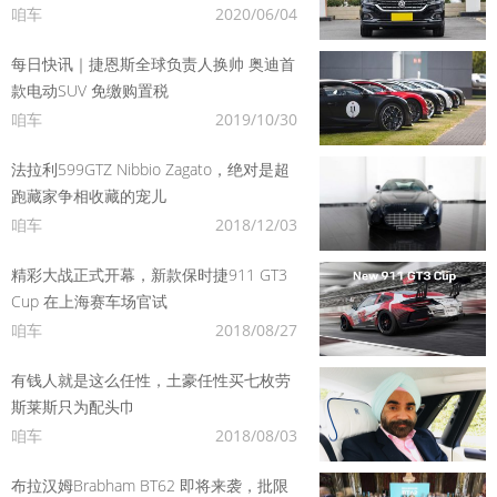
咱车
2020/06/04
每日快讯｜捷恩斯全球负责人换帅 奥迪首
款电动SUV 免缴购置税
咱车
2019/10/30
法拉利599GTZ Nibbio Zagato，绝对是超
跑藏家争相收藏的宠儿
咱车
2018/12/03
精彩大战正式开幕，新款保时捷911 GT3
Cup 在上海赛车场官试
咱车
2018/08/27
有钱人就是这么任性，土豪任性买七枚劳
斯莱斯只为配头巾
咱车
2018/08/03
布拉汉姆Brabham BT62 即将来袭，批限