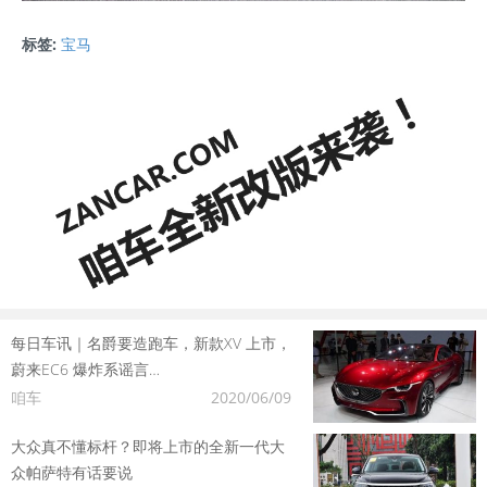
标签:
宝马
每日车讯｜名爵要造跑车，新款XV 上市，
蔚来EC6 爆炸系谣言…
咱车
2020/06/09
大众真不懂标杆？即将上市的全新一代大
众帕萨特有话要说