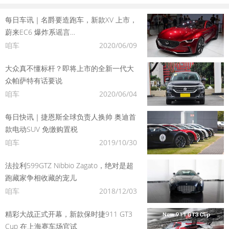
每日车讯｜名爵要造跑车，新款XV 上市，
蔚来EC6 爆炸系谣言…
咱车
2020/06/09
大众真不懂标杆？即将上市的全新一代大
众帕萨特有话要说
咱车
2020/06/04
每日快讯｜捷恩斯全球负责人换帅 奥迪首
款电动SUV 免缴购置税
咱车
2019/10/30
法拉利599GTZ Nibbio Zagato，绝对是超
跑藏家争相收藏的宠儿
咱车
2018/12/03
精彩大战正式开幕，新款保时捷911 GT3
Cup 在上海赛车场官试