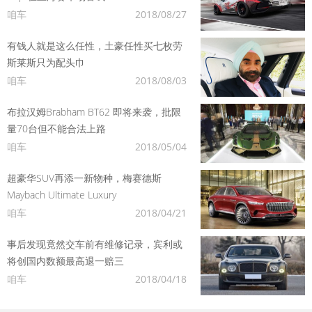
咱车
2018/08/27
有钱人就是这么任性，土豪任性买七枚劳
斯莱斯只为配头巾
咱车
2018/08/03
布拉汉姆Brabham BT62 即将来袭，批限
量70台但不能合法上路
咱车
2018/05/04
超豪华SUV再添一新物种，梅赛德斯
Maybach Ultimate Luxury
咱车
2018/04/21
事后发现竟然交车前有维修记录，宾利或
将创国内数额最高退一赔三
咱车
2018/04/18