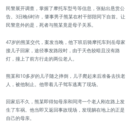
民警展开调查，掌握了摩托车型号等信息，张贴出悬赏公
告。3日晚6时许，肇事男子熊某在村干部陪同下自首。让
民警意外的是，死者与熊某竟是母子关系。
47岁的熊某交代，案发当晚，他下班后骑摩托车到岳母家
接儿子回家，途径事发路段时，由于天色较暗且没有路
灯，撞上了前方行走的两位老人。
熊某和10多岁的儿子随之摔倒，儿子爬起来后准备去扶老
人，被他制止。他带着儿子驾车逃离了现场。
回家后不久，熊某即得知母亲和同湾一个老人刚在路上发
生了车祸。他当即又返回事故现场，发现躺在地上的正是
自己的母亲。