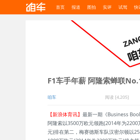
首页
报道
图拍
实评
试驾
快
F1车手年薪 阿隆索蝉联No.
咱车
阅读 [4,205]
【新浪体育讯】
最新一期《Business
阿隆索以3500万欧元领跑(2014年为220
元)排在第二，梅赛德斯车队汉密尔顿以250