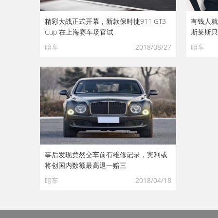
精彩大战正式开幕，新款保时捷911 GT3
有钱人就
Cup 在上海赛车场官试
斯莱斯只
咱车
2018/08/27
咱车
事后发现竟然交车前有维修记录，宾利或
将创国内数额最高退一赔三
咱车
2018/04/18