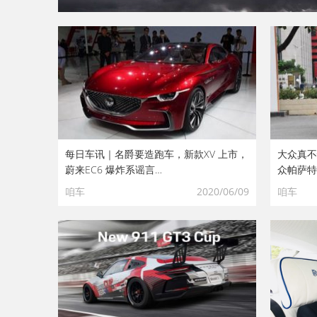
每日车讯｜名爵要造跑车，新款XV 上市，
大众真不
蔚来EC6 爆炸系谣言…
众帕萨特
咱车
2020/06/09
咱车