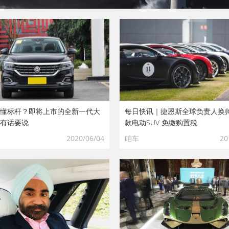
懂标杆？即将上市的全新一代大
每日快讯｜捷恩斯全球负责人换帅
有话要说
款电动SUV 免缴购置税
2020/06/04
咱车
20