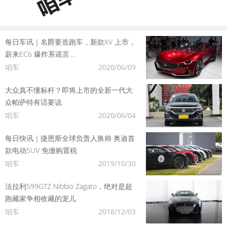
每日车讯｜名爵要造跑车，新款XV 上市，
蔚来EC6 爆炸系谣言…
咱车
2020/06/09
大众真不懂标杆？即将上市的全新一代大
众帕萨特有话要说
咱车
2020/06/04
每日快讯｜捷恩斯全球负责人换帅 奥迪首
款电动SUV 免缴购置税
咱车
2019/10/30
法拉利599GTZ Nibbio Zagato，绝对是超
跑藏家争相收藏的宠儿
咱车
2018/12/03