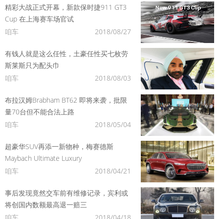
精彩大战正式开幕，新款保时捷911 GT3
Cup 在上海赛车场官试
咱车
2018/08/27
有钱人就是这么任性，土豪任性买七枚劳
斯莱斯只为配头巾
咱车
2018/08/03
布拉汉姆Brabham BT62 即将来袭，批限
量70台但不能合法上路
咱车
2018/05/04
超豪华SUV再添一新物种，梅赛德斯
Maybach Ultimate Luxury
咱车
2018/04/21
事后发现竟然交车前有维修记录，宾利或
将创国内数额最高退一赔三
咱车
2018/04/18