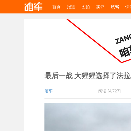
首页
报道
图拍
实评
试驾
快
最后一战 大猩猩选择了法拉利4
咱车
阅读 [4,727]