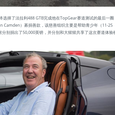
on 最终选择了法拉利488 GTB完成他在TopGear赛道测试的最后一
 in Camden）募捐善款，该慈善组织主要是帮助青少年（11-25
分别捐出了50,000英镑，并分别和大猩猩共享了这次赛道体验