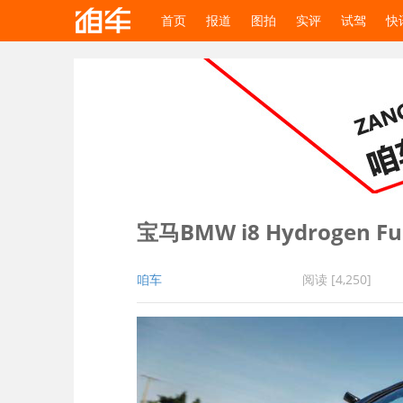
首页
报道
图拍
实评
试驾
快
宝马BMW i8 Hydrogen Fuel
咱车
阅读 [4,250]