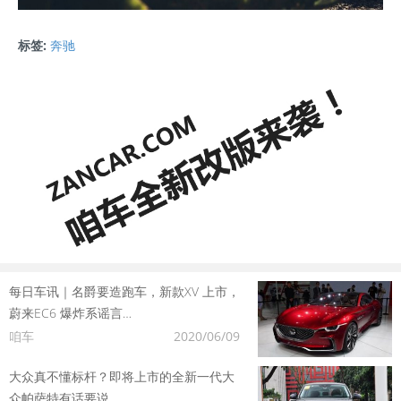
标签:
奔驰
每日车讯｜名爵要造跑车，新款XV 上市，
蔚来EC6 爆炸系谣言…
咱车
2020/06/09
大众真不懂标杆？即将上市的全新一代大
众帕萨特有话要说