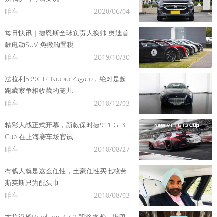
咱车
2020/06/04
每日快讯｜捷恩斯全球负责人换帅 奥迪首
款电动SUV 免缴购置税
咱车
2019/10/30
法拉利599GTZ Nibbio Zagato，绝对是超
跑藏家争相收藏的宠儿
咱车
2018/12/03
精彩大战正式开幕，新款保时捷911 GT3
Cup 在上海赛车场官试
咱车
2018/08/27
有钱人就是这么任性，土豪任性买七枚劳
斯莱斯只为配头巾
咱车
2018/08/03
布拉汉姆Brabham BT62 即将来袭，批限