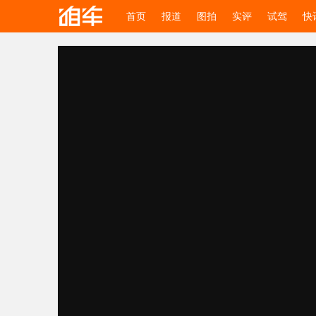
首页
报道
图拍
实评
试驾
快