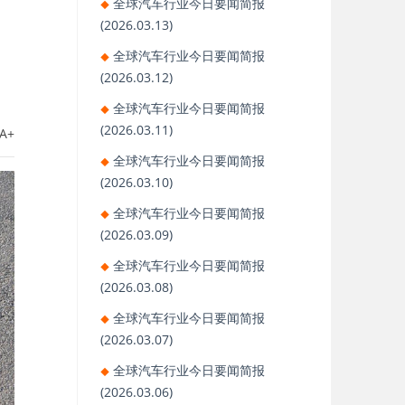
全球汽车行业今日要闻简报
(2026.03.13)
全球汽车行业今日要闻简报
(2026.03.12)
全球汽车行业今日要闻简报
(2026.03.11)
A+
全球汽车行业今日要闻简报
(2026.03.10)
全球汽车行业今日要闻简报
(2026.03.09)
全球汽车行业今日要闻简报
(2026.03.08)
全球汽车行业今日要闻简报
(2026.03.07)
全球汽车行业今日要闻简报
(2026.03.06)