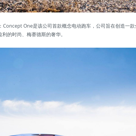
示：Concept One是该公司首款概念电动跑车，公司旨在创造一款
拉利的时尚、梅赛德斯的奢华。