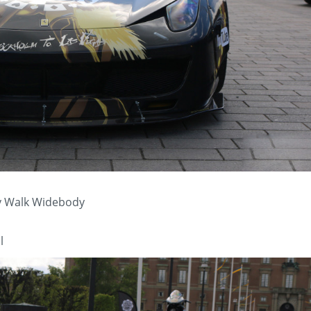
y Walk Widebody
l