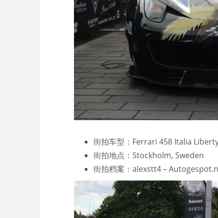
街拍车型：Ferrari 458 Italia Libert
街拍地点：Stockholm, Sweden
街拍档案：alexstt4 – Autogespot.n