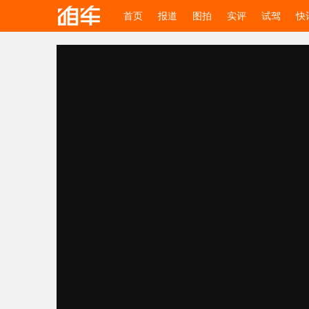
首页
报道
图拍
实评
试驾
快