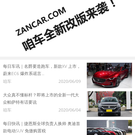
每日车讯｜名爵要造跑车，新款XV 上市，
蔚来EC6 爆炸系谣言…
咱车
2020/06/09
大众真不懂标杆？即将上市的全新一代大
众帕萨特有话要说
咱车
2020/06/04
每日快讯｜捷恩斯全球负责人换帅 奥迪首
款电动SUV 免缴购置税