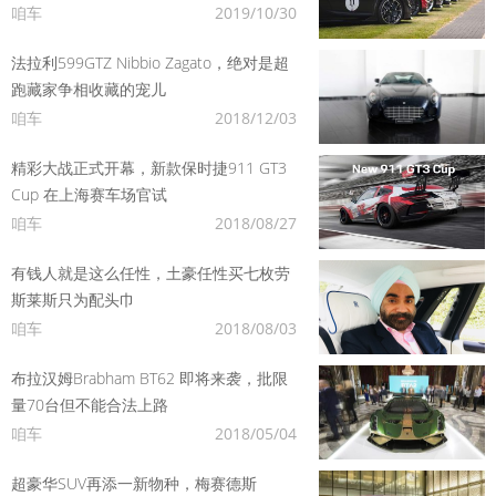
咱车
2019/10/30
法拉利599GTZ Nibbio Zagato，绝对是超
跑藏家争相收藏的宠儿
咱车
2018/12/03
精彩大战正式开幕，新款保时捷911 GT3
Cup 在上海赛车场官试
咱车
2018/08/27
有钱人就是这么任性，土豪任性买七枚劳
斯莱斯只为配头巾
咱车
2018/08/03
布拉汉姆Brabham BT62 即将来袭，批限
量70台但不能合法上路
咱车
2018/05/04
超豪华SUV再添一新物种，梅赛德斯