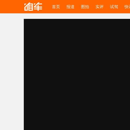
首页
报道
图拍
实评
试驾
快