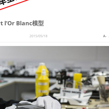
 l’Or Blanc模型
2015/05/18
A-