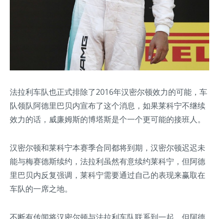
法拉利车队也正式排除了2016年汉密尔顿效力的可能，车
队领队阿德里巴贝内宣布了这个消息，如果莱科宁不继续
效力的话，威廉姆斯的博塔斯是个一个更可能的接班人。
汉密尔顿和莱科宁本赛季合同都将到期，汉密尔顿迟迟未
能与梅赛德斯续约，法拉利虽然有意续约莱科宁，但阿德
里巴贝内反复强调，莱科宁需要通过自己的表现来赢取在
车队的一席之地。
不断有传闻将汉密尔顿与法拉利车队联系到一起，但阿德