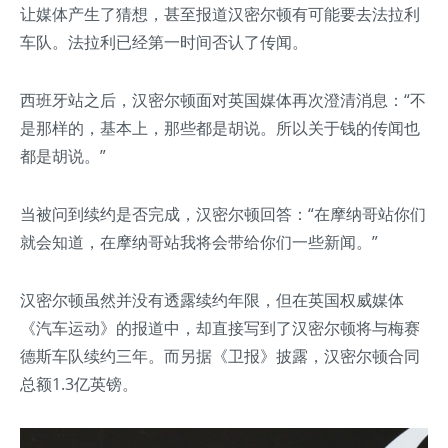
让媒体产生了猜想，甚至报道汉密尔顿有可能要去法拉利
车队。法拉利已经第一时间否认了传闻。
西班牙站之后，汉密尔顿面对英国媒体再次澄清消息：“不
是那样的，基本上，那些都是胡说。所以关于钱的传闻也
都是胡说。”
当被问到续约是否完成，汉密尔顿回答：“在摩纳哥站你们
就会知道，在摩纳哥站我将会带给你们一些新闻。”
汉密尔顿虽然并没有透露续约年限，但在英国权威媒体
《汽车运动》的报道中，却直接写到了汉密尔顿将与梅赛
德斯车队续约三年。而另据《卫报》披露，汉密尔顿合同
总额1.3亿英镑。