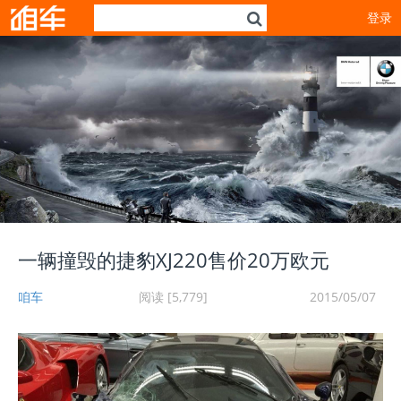
登录
一辆撞毁的捷豹XJ220售价20万欧元
咱车
阅读 [5,779]
2015/05/07