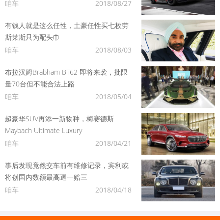
咱车
2018/08/27
有钱人就是这么任性，土豪任性买七枚劳
斯莱斯只为配头巾
咱车
2018/08/03
布拉汉姆Brabham BT62 即将来袭，批限
量70台但不能合法上路
咱车
2018/05/04
超豪华SUV再添一新物种，梅赛德斯
Maybach Ultimate Luxury
咱车
2018/04/21
事后发现竟然交车前有维修记录，宾利或
将创国内数额最高退一赔三
咱车
2018/04/18