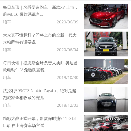
每日车讯｜名爵要造跑车，新款XV 上市，
蔚来EC6 爆炸系谣言…
咱车
2020/06/09
大众真不懂标杆？即将上市的全新一代大
众帕萨特有话要说
咱车
2020/06/04
每日快讯｜捷恩斯全球负责人换帅 奥迪首
款电动SUV 免缴购置税
咱车
2019/10/30
法拉利599GTZ Nibbio Zagato，绝对是超
跑藏家争相收藏的宠儿
咱车
2018/12/03
精彩大战正式开幕，新款保时捷911 GT3
Cup 在上海赛车场官试