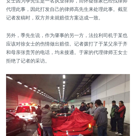
女士因为季先生是一名执业律师，而怀疑徐家已经找律师
代理此事，因此打发自己的律师高先生来处理此事。截至
记者发稿时，双方并未就赔偿方案达成一致。
另外，季先生说，作为肇事的另一方，法拉利司机于某也
应该对徐女士的伤情做出赔偿。记者拨打了于某父亲于齐
和母亲张贵芳的电话，均未接通。于家的代理律师王女士
拒绝了记者的采访。