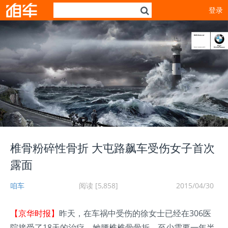
登录
椎骨粉碎性骨折 大屯路飙车受伤女子首次
露面
咱车
阅读 [5,858]
2015/04/30
【京华时报】
昨天，在车祸中受伤的徐女士已经在306医
院接受了18天的治疗。她腰椎椎骨骨折，至少需要一年半