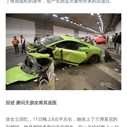
了骨质疏松的老年，会产生因这次重伤带来的后遗症。
回述 唐问天朋友将其送医
徐女士回忆，11日晚上8点半左右，她坐上了兰博基尼的