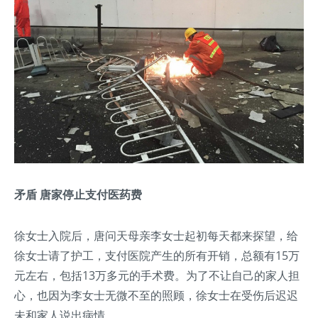
矛盾 唐家停止支付医药费
徐女士入院后，唐问天母亲李女士起初每天都来探望，给
徐女士请了护工，支付医院产生的所有开销，总额有15万
元左右，包括13万多元的手术费。为了不让自己的家人担
心，也因为李女士无微不至的照顾，徐女士在受伤后迟迟
未和家人说出病情。