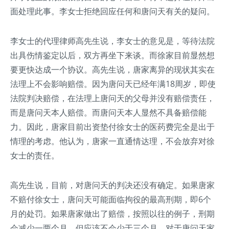
面处理此事。李女士拒绝回应任何和唐问天有关的疑问。
李女士的代理律师高先生说，李女士的意见是，等待法院
出具伤情鉴定以后，双方再坐下来谈。而徐家目前显然想
要更快达成一个协议。高先生说，唐家离异的现状其实在
法理上不会影响赔偿。因为唐问天已经年满18周岁，即使
法院判决赔偿，在法理上唐问天的父母并没有赔偿责任，
而是唐问天本人赔偿。而唐问天本人显然不具备赔偿能
力。因此，唐家目前出资垫付徐女士的医药费完全是出于
情理的考虑。他认为，唐家一直通情达理，不会放弃对徐
女士的责任。
高先生说，目前，对唐问天的判决还没有确定。如果唐家
不赔付徐女士，唐问天可能面临拘役的最高刑期，即6个
月的处罚。如果唐家做出了赔偿，按照以往的例子，刑期
会减少一两个月，但应该不会少于三个月。对于唐问天家