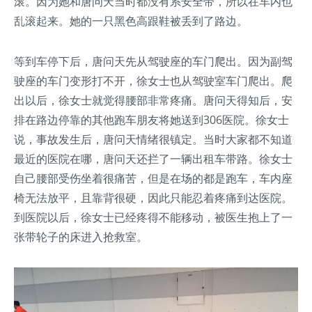
滚。因为她和唐问天当时都没有系安全带，所以在车内也
乱滚起来。她的一只黑色高跟鞋被丢到了路边。
等到车停下后，唐问天先从驾驶座的车门爬出。因为副驾
驶座的车门变形打不开，徐女士也从驾驶室车门爬出。爬
出以后，徐女士就觉得腰部非常疼痛。唐问天得知后，安
排在路边停靠的其他跑车朋友将她送到306医院。徐女士
说，事故发生后，唐问天情绪很镇定。当时大家都不知道
最近的医院在哪，唐问天还拦了一辆出租车带路。徐女士
自己腰部受伤坐着很痛苦，但是在场的都是跑车，车内座
椅无法放平，且靠背很硬，因此只能忍着疼痛到达医院。
到医院以后，徐女士已经疼得不能移动，被医生抱上了一
张带轮子的床进入抢救室。