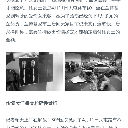
才能痊愈。徐女士就是4月11日大屯路车祸中坐在兰博基
尼副驾驶的受伤女乘客。她为了治伤已经欠下1万多元的
医药费，兰博基尼车主唐问天家目前仍未支付这笔钱。唐
家律师称，需要等待做出伤情鉴定才能确定赔付徐女士的
金额。
伤情 女子椎骨粉碎性骨折
记者昨天上午在解放军306医院见到了4月11日大屯路车祸
中受伤的女乘客徐女士。从她的X光片上记者看到，徐女