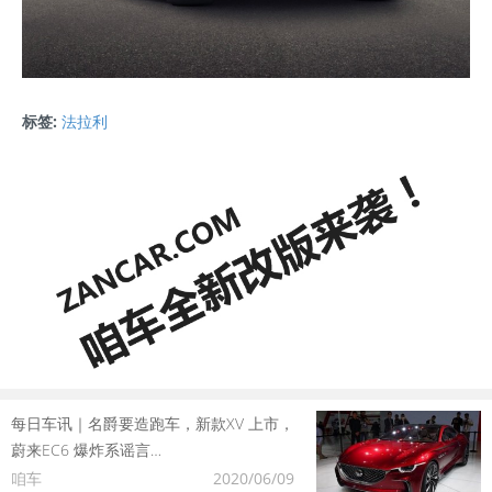
标签:
法拉利
每日车讯｜名爵要造跑车，新款XV 上市，
蔚来EC6 爆炸系谣言…
咱车
2020/06/09