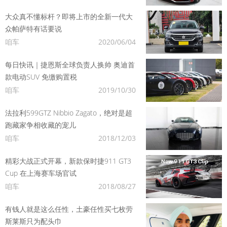
大众真不懂标杆？即将上市的全新一代大
众帕萨特有话要说
咱车
2020/06/04
每日快讯｜捷恩斯全球负责人换帅 奥迪首
款电动SUV 免缴购置税
咱车
2019/10/30
法拉利599GTZ Nibbio Zagato，绝对是超
跑藏家争相收藏的宠儿
咱车
2018/12/03
精彩大战正式开幕，新款保时捷911 GT3
Cup 在上海赛车场官试
咱车
2018/08/27
有钱人就是这么任性，土豪任性买七枚劳
斯莱斯只为配头巾