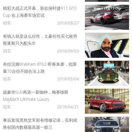
精彩大战正式开幕，新款保时捷911 GT3
Cup 在上海赛车场官试
咱车
2018/08/27
有钱人就是这么任性，土豪任性买七枚劳
斯莱斯只为配头巾
咱车
2018/08/03
布拉汉姆Brabham BT62 即将来袭，批限
量70台但不能合法上路
咱车
2018/05/04
超豪华SUV再添一新物种，梅赛德斯
Maybach Ultimate Luxury
咱车
2018/04/21
事后发现竟然交车前有维修记录，宾利或
将创国内数额最高退一赔三