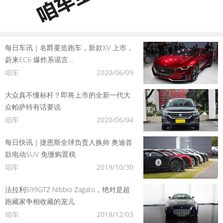
每日车讯｜名爵要造跑车，新款XV 上市，
蔚来EC6 爆炸系谣言…
咱车
2020/06/09
大众真不懂标杆？即将上市的全新一代大
众帕萨特有话要说
咱车
2020/06/04
每日快讯｜捷恩斯全球负责人换帅 奥迪首
款电动SUV 免缴购置税
咱车
2019/10/30
法拉利599GTZ Nibbio Zagato，绝对是超
跑藏家争相收藏的宠儿
咱车
2018/12/03