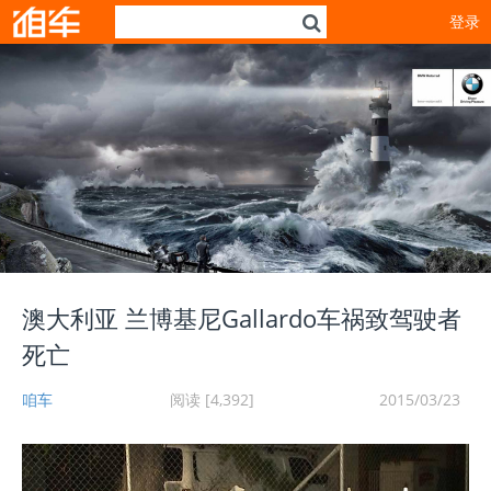
登录
澳大利亚 兰博基尼Gallardo车祸致驾驶者
死亡
咱车
阅读 [4,392]
2015/03/23