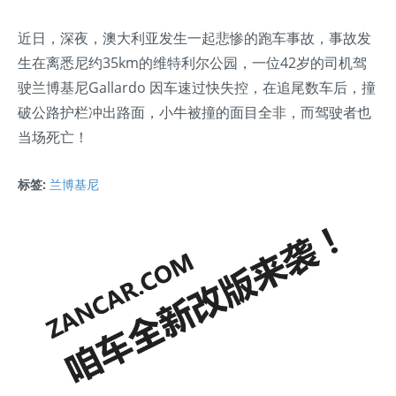
近日，深夜，澳大利亚发生一起悲惨的跑车事故，事故发
生在离悉尼约35km的维特利尔公园，一位42岁的司机驾
驶兰博基尼Gallardo 因车速过快失控，在追尾数车后，撞
破公路护栏冲出路面，小牛被撞的面目全非，而驾驶者也
当场死亡！
标签:
兰博基尼