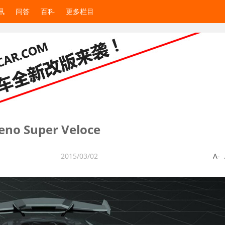
讯
问答
百科
更多栏目
 Super Veloce
2015/03/02
A-