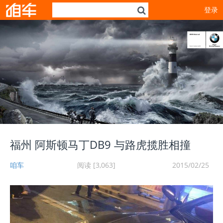
登录
福州 阿斯顿马丁DB9 与路虎揽胜相撞
咱车
阅读 [3,063]
2015/02/25