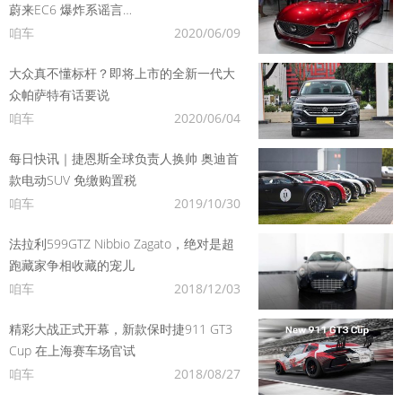
蔚来EC6 爆炸系谣言…
咱车
2020/06/09
大众真不懂标杆？即将上市的全新一代大
众帕萨特有话要说
咱车
2020/06/04
每日快讯｜捷恩斯全球负责人换帅 奥迪首
款电动SUV 免缴购置税
咱车
2019/10/30
法拉利599GTZ Nibbio Zagato，绝对是超
跑藏家争相收藏的宠儿
咱车
2018/12/03
精彩大战正式开幕，新款保时捷911 GT3
Cup 在上海赛车场官试
咱车
2018/08/27