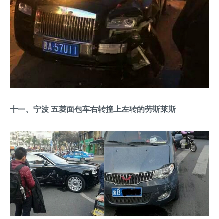
十一、宁波 五菱面包车右转撞上左转的劳斯莱斯