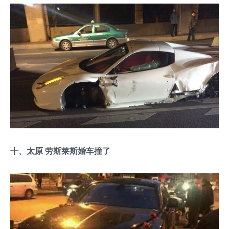
十、太原 劳斯莱斯婚车撞了