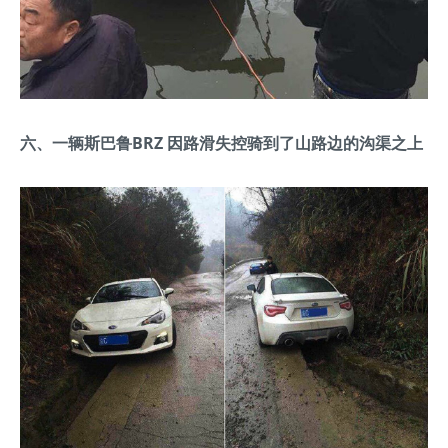
六、一辆斯巴鲁BRZ 因路滑失控骑到了山路边的沟渠之上