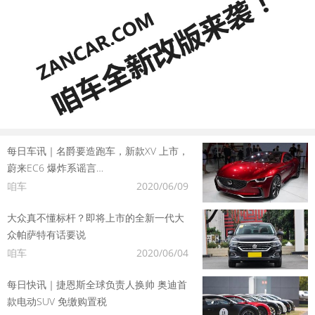
每日车讯｜名爵要造跑车，新款XV 上市，
蔚来EC6 爆炸系谣言…
咱车
2020/06/09
大众真不懂标杆？即将上市的全新一代大
众帕萨特有话要说
咱车
2020/06/04
每日快讯｜捷恩斯全球负责人换帅 奥迪首
款电动SUV 免缴购置税