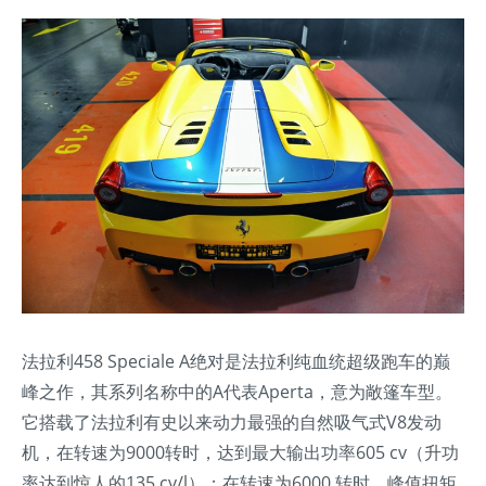
法拉利458 Speciale A绝对是法拉利纯血统超级跑车的巅
峰之作，其系列名称中的A代表Aperta，意为敞篷车型。
它搭载了法拉利有史以来动力最强的自然吸气式V8发动
机，在转速为9000转时，达到最大输出功率605 cv（升功
率达到惊人的135 cv/l）；在转速为6000 转时，峰值扭矩