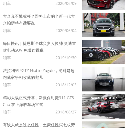
咱车
2020/06/09
大众真不懂标杆？即将上市的全新一代大
众帕萨特有话要说
咱车
2020/06/04
每日快讯｜捷恩斯全球负责人换帅 奥迪首
款电动SUV 免缴购置税
咱车
2019/10/30
法拉利599GTZ Nibbio Zagato，绝对是超
跑藏家争相收藏的宠儿
咱车
2018/12/03
精彩大战正式开幕，新款保时捷911 GT3
Cup 在上海赛车场官试
咱车
2018/08/27
有钱人就是这么任性，土豪任性买七枚劳