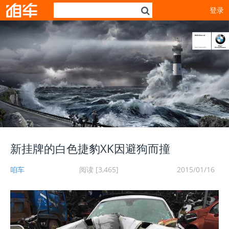
登录
新挂牌的白色捷豹XK因避狗而撞
咱车
阅读 [3,465]
2015/01/16