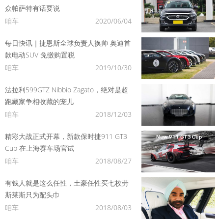
众帕萨特有话要说
咱车
2020/06/04
每日快讯｜捷恩斯全球负责人换帅 奥迪首
款电动SUV 免缴购置税
咱车
2019/10/30
法拉利599GTZ Nibbio Zagato，绝对是超
跑藏家争相收藏的宠儿
咱车
2018/12/03
精彩大战正式开幕，新款保时捷911 GT3
Cup 在上海赛车场官试
咱车
2018/08/27
有钱人就是这么任性，土豪任性买七枚劳
斯莱斯只为配头巾
咱车
2018/08/03