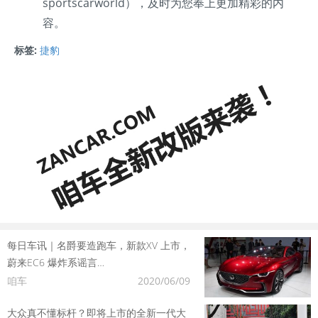
sportscarworld），及时为您奉上更加精彩的内
容。
标签:
捷豹
每日车讯｜名爵要造跑车，新款XV 上市，
蔚来EC6 爆炸系谣言…
咱车
2020/06/09
大众真不懂标杆？即将上市的全新一代大