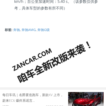
km/h；百公里加速时间：5.40 s。（该参数仅供参
考，具体车型的参数有所不同）
标签:
奔驰
,
奔驰AMG
,
奔驰G级
每日车讯｜名爵要造跑车，新款XV 上市，
蔚来EC6 爆炸系谣言…