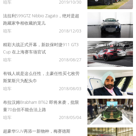
咱车
2019/10/30
法拉利599GTZ Nibbio Zagato，绝对是超
跑藏家争相收藏的宠儿
咱车
2018/12/03
精彩大战正式开幕，新款保时捷911 GT3
Cup 在上海赛车场官试
咱车
2018/08/27
有钱人就是这么任性，土豪任性买七枚劳
斯莱斯只为配头巾
咱车
2018/08/03
布拉汉姆Brabham BT62 即将来袭，批限
量70台但不能合法上路
咱车
2018/05/04
超豪华SUV再添一新物种，梅赛德斯