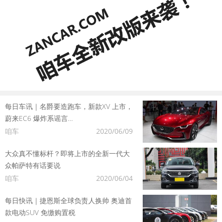
每日车讯｜名爵要造跑车，新款XV 上市，
蔚来EC6 爆炸系谣言…
咱车
2020/06/09
大众真不懂标杆？即将上市的全新一代大
众帕萨特有话要说
咱车
2020/06/04
每日快讯｜捷恩斯全球负责人换帅 奥迪首
款电动SUV 免缴购置税