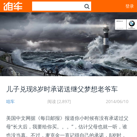
登录
儿子兑现8岁时承诺送继父梦想老爷车
咱车
阅读 [2,897]
2014/06/10
美国中文网据《每日邮报》报道你小时候有没有承诺过父
母“长大后，我要给你买。。。”，估计父母也就一听，谁
也没当真。不过，麦克金一直记得自己的承诺，8岁时，